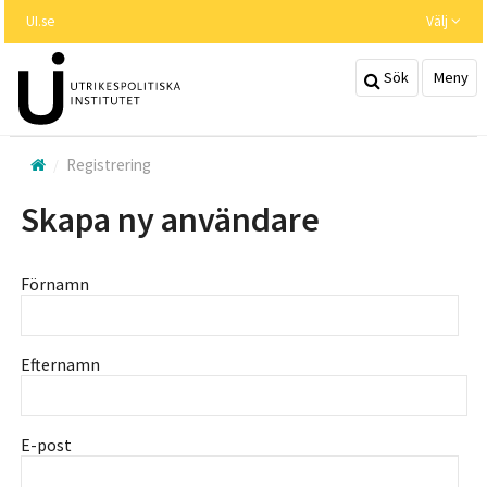
Hoppa
UI.se
Välj
till
huvudinnehållet
Sök
Meny
Registrering
Skapa ny användare
Förnamn
Efternamn
E-post