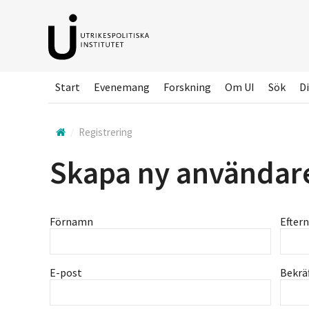
Hoppa
till
huvudinnehållet
Start
Evenemang
Forskning
Om UI
Sök
Di
Registrering
Skapa ny användar
Förnamn
Efter
E-post
Bekrä