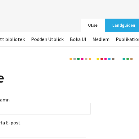
UI.se
Landguiden
tt bibliotek
Podden Utblick
Boka UI
Medlem
Publikatio
e
namn
fta E-post