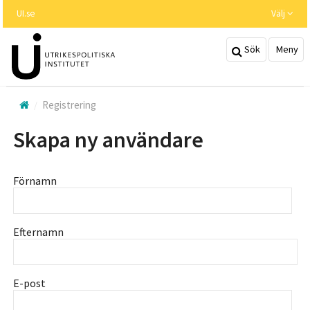
Hoppa
UI.se
Välj
till
huvudinnehållet
Sök
Meny
Registrering
Skapa ny användare
Förnamn
Efternamn
E-post