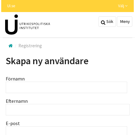
Hoppa
UI.se
Välj
till
huvudinnehållet
Sök
Meny
Registrering
Skapa ny användare
Förnamn
Efternamn
E-post