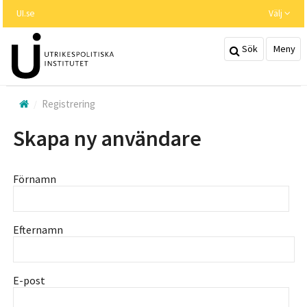
Hoppa
UI.se
Välj
till
huvudinnehållet
Sök
Meny
Registrering
Skapa ny användare
Förnamn
Efternamn
E-post