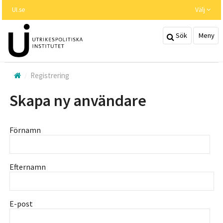
Hoppa
UI.se
Välj
till
huvudinnehållet
Sök
Meny
Registrering
Skapa ny användare
Förnamn
Efternamn
E-post