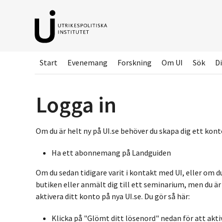
Hoppa
till
huvudinnehållet
Start
Evenemang
Forskning
Om UI
Sök
Di
Logga in
Om du är helt ny på UI.se behöver du skapa dig ett konto
Ha ett abonnemang på Landguiden
Om du sedan tidigare varit i kontakt med UI, eller om d
butiken eller anmält dig till ett seminarium, men du ä
aktivera ditt konto på nya UI.se. Du gör så här:
Klicka på "Glömt ditt lösenord" nedan för att akti