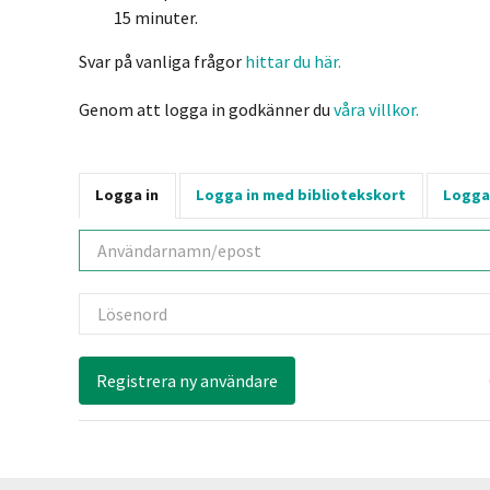
15 minuter.
Svar på vanliga frågor
hittar du här.
Genom att logga in godkänner du
våra villkor.
Logga in
Logga in med bibliotekskort
Logga
Användarnamn
Lösenord
Registrera ny användare