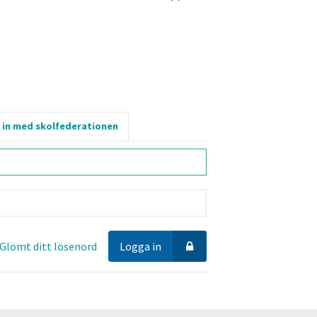
 in med skolfederationen
Glömt ditt lösenord
Logga in