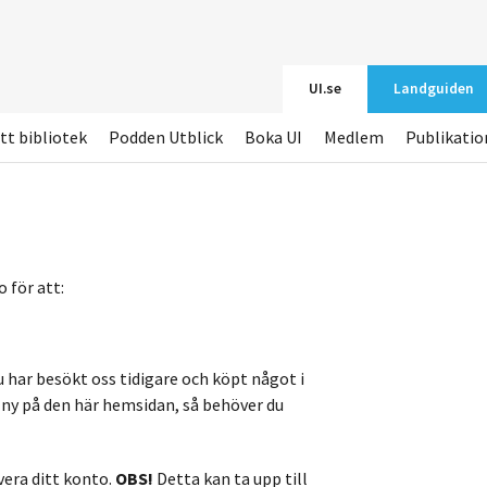
UI.se
Landguiden
tt bibliotek
Podden Utblick
Boka UI
Medlem
Publikatio
 för att:
u har besökt oss tidigare och köpt något i
r ny på den här hemsidan, så behöver du
vera ditt konto.
OBS!
Detta kan ta upp till