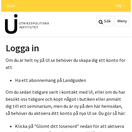
Hoppa
UI.se
Välj
till
huvudinnehållet
Sök
Meny
Logga in
Om du är helt ny på UI.se behöver du skapa dig ett konto för
att:
Ha ett abonnemang på Landguiden
Om du sedan tidigare varit i kontakt med UI, eller om du har
besökt oss tidigare och köpt något i butiken eller anmält
dig till ett seminarium, men du är ny på den här hemsidan,
så behöver du aktivera ditt konto på nya UI.se. Du gör så här:
Klicka på "Glömt ditt lösenord" nedan för att aktivera