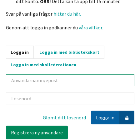
ditt konto.
OBS!
Detta kan ta upp till 15 minuter.
Svar på vanliga frågor
hittar du här.
Genom att logga in godkänner du
våra villkor.
Logga in
Logga in med bibliotekskort
Logga in med skolfederationen
Användarnamn
Lösenord
Glömt ditt lösenord
Logga in
Registrera ny användare