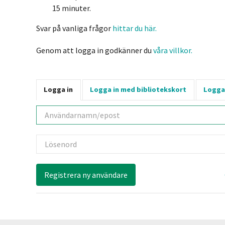
15 minuter.
Svar på vanliga frågor
hittar du här.
Genom att logga in godkänner du
våra villkor.
Logga in
Logga in med bibliotekskort
Logga
Användarnamn
Lösenord
Registrera ny användare