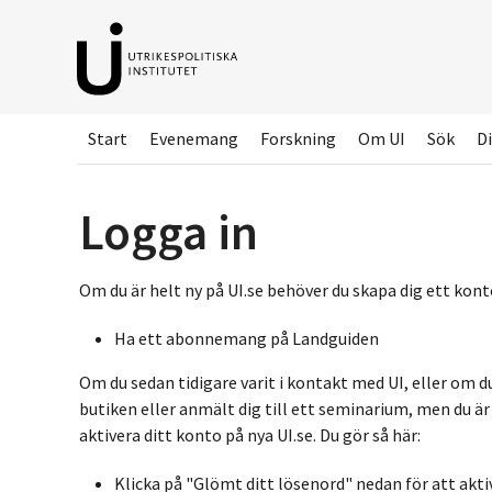
Hoppa
till
huvudinnehållet
Start
Evenemang
Forskning
Om UI
Sök
Di
Logga in
Om du är helt ny på UI.se behöver du skapa dig ett konto
Ha ett abonnemang på Landguiden
Om du sedan tidigare varit i kontakt med UI, eller om d
butiken eller anmält dig till ett seminarium, men du ä
aktivera ditt konto på nya UI.se. Du gör så här:
Klicka på "Glömt ditt lösenord" nedan för att akti