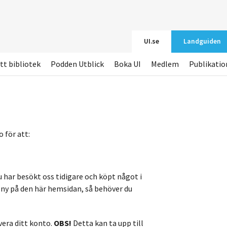
UI.se
Landguiden
tt bibliotek
Podden Utblick
Boka UI
Medlem
Publikatio
 för att:
u har besökt oss tidigare och köpt något i
r ny på den här hemsidan, så behöver du
vera ditt konto.
OBS!
Detta kan ta upp till