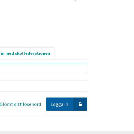
 in med skolfederationen
Glömt ditt lösenord
Logga in