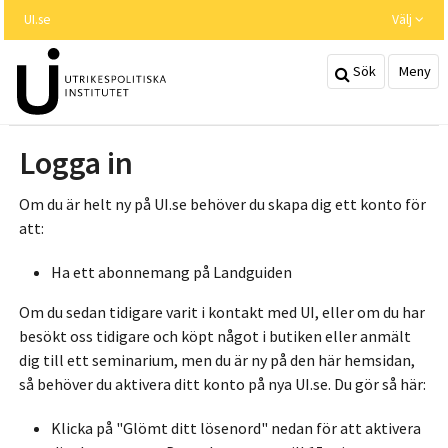
Hoppa
UI.se
Välj
till
huvudinnehållet
Sök
Meny
Logga in
Om du är helt ny på UI.se behöver du skapa dig ett konto för
att:
Ha ett abonnemang på Landguiden
Om du sedan tidigare varit i kontakt med UI, eller om du har
besökt oss tidigare och köpt något i butiken eller anmält
dig till ett seminarium, men du är ny på den här hemsidan,
så behöver du aktivera ditt konto på nya UI.se. Du gör så här:
Klicka på "Glömt ditt lösenord" nedan för att aktivera