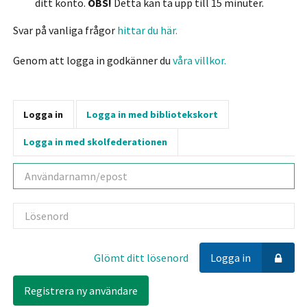
ditt konto.
OBS!
Detta kan ta upp till 15 minuter.
Svar på vanliga frågor
hittar du här.
Genom att logga in godkänner du
våra villkor.
Logga in
Logga in med bibliotekskort
Logga in med skolfederationen
Användarnamn
Lösenord
Glömt ditt lösenord
Logga in
Registrera ny användare