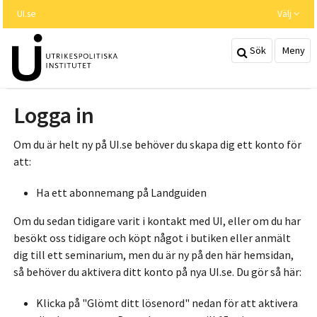
Hoppa
UI.se
Välj
till
huvudinnehållet
Sök
Meny
Logga in
Om du är helt ny på UI.se behöver du skapa dig ett konto för
att:
Ha ett abonnemang på Landguiden
Om du sedan tidigare varit i kontakt med UI, eller om du har
besökt oss tidigare och köpt något i butiken eller anmält
dig till ett seminarium, men du är ny på den här hemsidan,
så behöver du aktivera ditt konto på nya UI.se. Du gör så här:
Klicka på "Glömt ditt lösenord" nedan för att aktivera