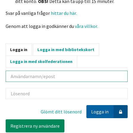
ditt konto.
OBS!
Detta kan ta upp till 15 minuter.
Svar på vanliga frågor
hittar du här.
Genom att logga in godkänner du
våra villkor.
Logga in
Logga in med bibliotekskort
Logga in med skolfederationen
Användarnamn
Lösenord
Glömt ditt lösenord
Logga in
Registrera ny användare