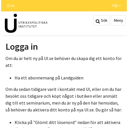
Hoppa
UI.se
Välj
till
huvudinnehållet
Sök
Meny
Logga in
Om du är helt ny på UI.se behöver du skapa dig ett konto för
att:
Ha ett abonnemang på Landguiden
Om du sedan tidigare varit i kontakt med UI, eller om du har
besökt oss tidigare och köpt något i butiken eller anmält
dig till ett seminarium, men du är ny på den här hemsidan,
så behöver du aktivera ditt konto på nya UI.se. Du gör så här:
Klicka på "Glömt ditt lösenord" nedan för att aktivera