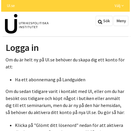
Hoppa
UI.se
Välj
till
huvudinnehållet
Sök
Meny
Logga in
Om du är helt ny på UI.se behöver du skapa dig ett konto för
att:
Ha ett abonnemang på Landguiden
Om du sedan tidigare varit i kontakt med UI, eller om du har
besökt oss tidigare och köpt något i butiken eller anmält
dig till ett seminarium, men du är ny på den här hemsidan,
så behöver du aktivera ditt konto på nya UI.se. Du gör så här:
Klicka på "Glömt ditt lösenord" nedan för att aktivera