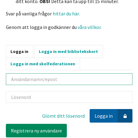
ditt konto.
OBS!
Detta kan ta upp till 15 minuter.
Svar på vanliga frågor
hittar du här.
Genom att logga in godkänner du
våra villkor.
Logga in
Logga in med bibliotekskort
Logga in med skolfederationen
Användarnamn
Lösenord
Glömt ditt lösenord
Logga in
Registrera ny användare