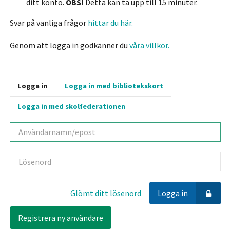
ditt konto.
OBS!
Detta kan ta upp till 15 minuter.
Svar på vanliga frågor
hittar du här.
Genom att logga in godkänner du
våra villkor.
Logga in
Logga in med bibliotekskort
Logga in med skolfederationen
Användarnamn
Lösenord
Glömt ditt lösenord
Logga in
Registrera ny användare