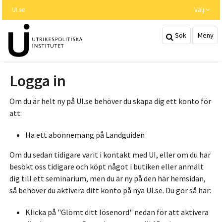
Hoppa
UI.se
Välj
till
huvudinnehållet
Sök
Meny
Logga in
Om du är helt ny på UI.se behöver du skapa dig ett konto för
att:
Ha ett abonnemang på Landguiden
Om du sedan tidigare varit i kontakt med UI, eller om du har
besökt oss tidigare och köpt något i butiken eller anmält
dig till ett seminarium, men du är ny på den här hemsidan,
så behöver du aktivera ditt konto på nya UI.se. Du gör så här:
Klicka på "Glömt ditt lösenord" nedan för att aktivera