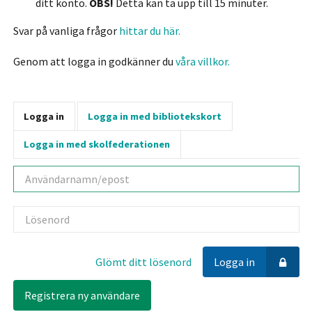
ditt konto.
OBS!
Detta kan ta upp till 15 minuter.
Svar på vanliga frågor
hittar du här.
Genom att logga in godkänner du
våra villkor.
Logga in
Logga in med bibliotekskort
Logga in med skolfederationen
Användarnamn
Lösenord
Glömt ditt lösenord
Logga in
Registrera ny användare