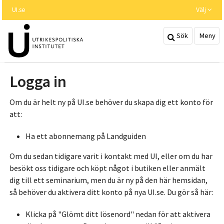
Hoppa
UI.se
Välj
till
huvudinnehållet
Sök
Meny
Logga in
Om du är helt ny på UI.se behöver du skapa dig ett konto för
att:
Ha ett abonnemang på Landguiden
Om du sedan tidigare varit i kontakt med UI, eller om du har
besökt oss tidigare och köpt något i butiken eller anmält
dig till ett seminarium, men du är ny på den här hemsidan,
så behöver du aktivera ditt konto på nya UI.se. Du gör så här:
Klicka på "Glömt ditt lösenord" nedan för att aktivera