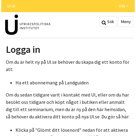
Hoppa
UI.se
Välj
till
huvudinnehållet
Sök
Meny
Logga in
Om du är helt ny på UI.se behöver du skapa dig ett konto för
att:
Ha ett abonnemang på Landguiden
Om du sedan tidigare varit i kontakt med UI, eller om du har
besökt oss tidigare och köpt något i butiken eller anmält
dig till ett seminarium, men du är ny på den här hemsidan,
så behöver du aktivera ditt konto på nya UI.se. Du gör så här:
Klicka på "Glömt ditt lösenord" nedan för att aktivera