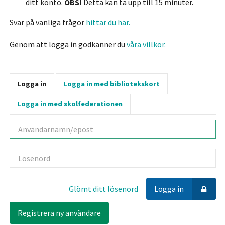
ditt konto.
OBS!
Detta kan ta upp till 15 minuter.
Svar på vanliga frågor
hittar du här.
Genom att logga in godkänner du
våra villkor.
Logga in
Logga in med bibliotekskort
Logga in med skolfederationen
Användarnamn
Lösenord
Glömt ditt lösenord
Logga in
Registrera ny användare