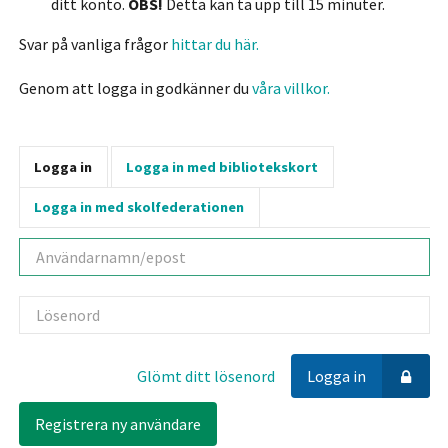
ditt konto.
OBS!
Detta kan ta upp till 15 minuter.
Svar på vanliga frågor
hittar du här.
Genom att logga in godkänner du
våra villkor.
Logga in
Logga in med bibliotekskort
Logga in med skolfederationen
Användarnamn
Lösenord
Glömt ditt lösenord
Logga in
Registrera ny användare