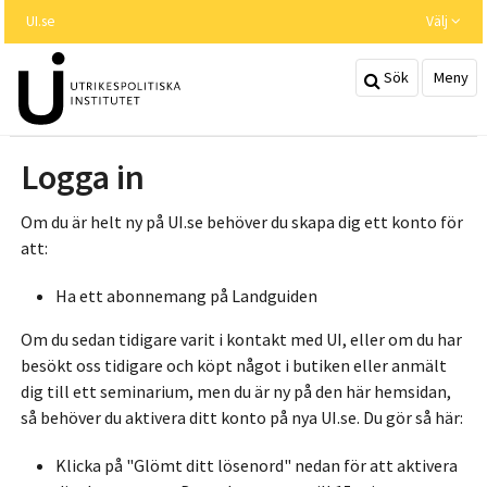
Hoppa
UI.se
Välj
till
huvudinnehållet
Sök
Meny
Logga in
Om du är helt ny på UI.se behöver du skapa dig ett konto för
att:
Ha ett abonnemang på Landguiden
Om du sedan tidigare varit i kontakt med UI, eller om du har
besökt oss tidigare och köpt något i butiken eller anmält
dig till ett seminarium, men du är ny på den här hemsidan,
så behöver du aktivera ditt konto på nya UI.se. Du gör så här:
Klicka på "Glömt ditt lösenord" nedan för att aktivera