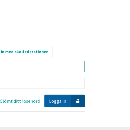
 in med skolfederationen
Glömt ditt lösenord
Logga in