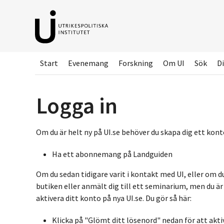
Hoppa
till
huvudinnehållet
Start
Evenemang
Forskning
Om UI
Sök
Di
Logga in
Om du är helt ny på UI.se behöver du skapa dig ett konto
Ha ett abonnemang på Landguiden
Om du sedan tidigare varit i kontakt med UI, eller om d
butiken eller anmält dig till ett seminarium, men du ä
aktivera ditt konto på nya UI.se. Du gör så här:
Klicka på "Glömt ditt lösenord" nedan för att akti