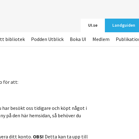
UI.se
Landguiden
tt bibliotek
Podden Utblick
Boka UI
Medlem
Publikatio
 för att:
u har besökt oss tidigare och köpt något i
r ny på den här hemsidan, så behöver du
vera ditt konto.
OBS!
Detta kan ta upp till