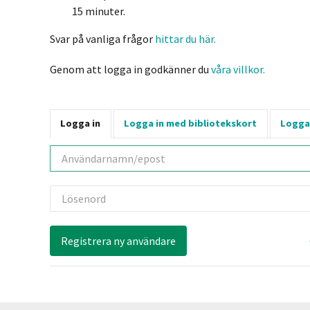
15 minuter.
Svar på vanliga frågor
hittar du här.
Genom att logga in godkänner du
våra villkor.
Logga in
Logga in med bibliotekskort
Logga
Användarnamn
Lösenord
Registrera ny användare