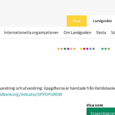
UI.se
Landguiden
Internationella organisationer
Om Landguiden
Skola
S
invandring och utvandring. Uppgifterna är hämtade från Världsban
rldbank.org/indicator/SP.POP.GROW
Visa som
Stapeldiagra