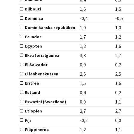
1,6
1,5
Djibouti
-0,4
-0,5
Dominica
1,0
1,0
Dominikanska republiken
1,7
1,2
Ecuador
1,8
1,6
Egypten
3,3
2,7
Ekvatorialguinea
0,0
0,2
El Salvador
2,6
2,5
Elfenbenskusten
1,5
1,6
Eritrea
0,4
0,2
Estland
0,9
1,1
Eswatini (Swaziland)
2,7
2,7
Etiopien
-0,2
0,0
Fiji
1,2
1,1
Filippinerna