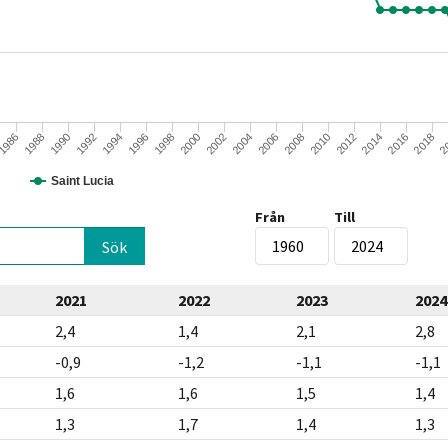
2016
2008
2000
1992
2018
2010
2002
1994
1986
2
2012
2004
1996
1988
2014
2006
1998
1990
Saint Lucia
Från
Till
2021
2022
2023
2024
2,4
1,4
2,1
2,8
-0,9
-1,2
-1,1
-1,1
1,6
1,6
1,5
1,4
1,3
1,7
1,4
1,3