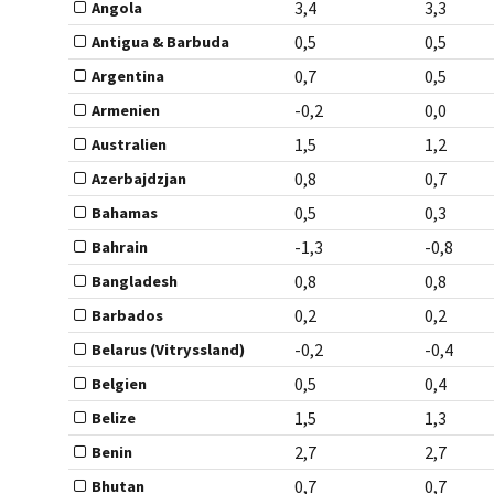
3,4
3,3
Angola
0,5
0,5
Antigua & Barbuda
0,7
0,5
Argentina
-0,2
0,0
Armenien
1,5
1,2
Australien
0,8
0,7
Azerbajdzjan
0,5
0,3
Bahamas
-1,3
-0,8
Bahrain
0,8
0,8
Bangladesh
0,2
0,2
Barbados
-0,2
-0,4
Belarus (Vitryssland)
0,5
0,4
Belgien
1,5
1,3
Belize
2,7
2,7
Benin
0,7
0,7
Bhutan