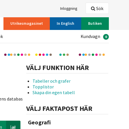
Sök
Inloggning
Utrikesmagasinet
In English
Butiken
ök
Kundvagn
0
VÄLJ FUNKTION HÄR
Tabeller och grafer
Topplistor
Skapa din egen tabell
kens databas
VÄLJ FAKTAPOST HÄR
Geografi
m