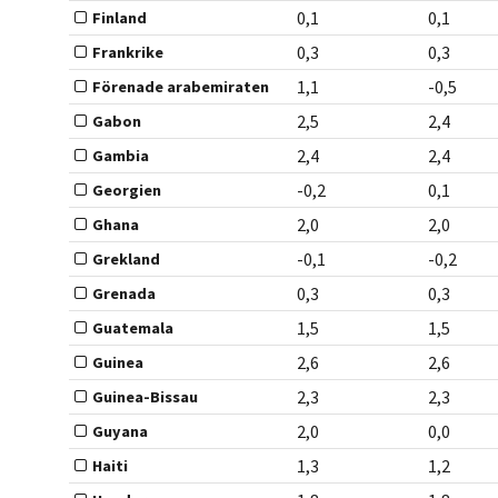
0,1
0,1
Finland
0,3
0,3
Frankrike
1,1
-0,5
Förenade arabemiraten
2,5
2,4
Gabon
2,4
2,4
Gambia
-0,2
0,1
Georgien
2,0
2,0
Ghana
-0,1
-0,2
Grekland
0,3
0,3
Grenada
1,5
1,5
Guatemala
2,6
2,6
Guinea
2,3
2,3
Guinea-Bissau
2,0
0,0
Guyana
1,3
1,2
Haiti