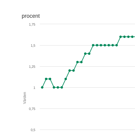
procent
1,75
1,5
1,25
1
Värden
0,75
0,5