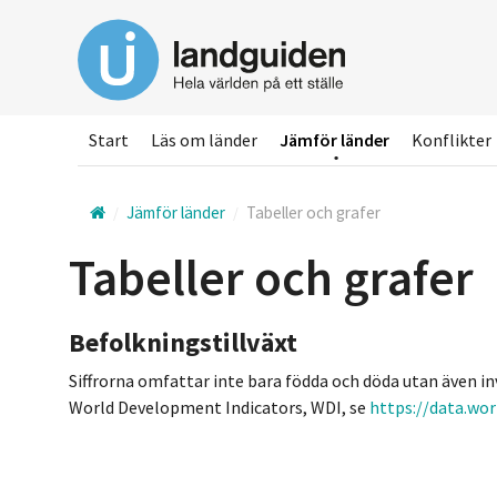
Hoppa
till
huvudinnehållet
Start
Läs om länder
Jämför länder
Konflikter
Jämför länder
Tabeller och grafer
Tabeller och grafer
Befolkningstillväxt
Siffrorna omfattar inte bara födda och döda utan även 
World Development Indicators, WDI, se
https://data.wo