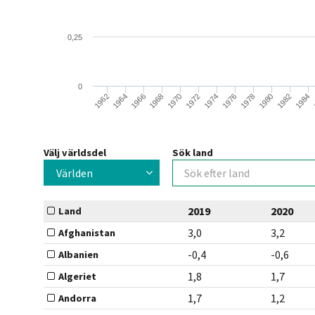
0,25
0
1984
1976
1968
1978
1970
1962
1980
1972
1964
1982
1974
1966
Välj världsdel
Sök land
Världen
2019
2020
Land
3,0
3,2
Afghanistan
-0,4
-0,6
Albanien
1,8
1,7
Algeriet
1,7
1,2
Andorra