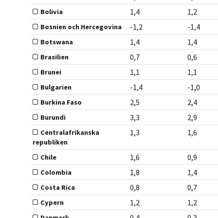
1,4
1,2
Bolivia
-1,2
-1,4
Bosnien och Hercegovina
1,4
1,4
Botswana
0,7
0,6
Brasilien
1,1
1,1
Brunei
-1,4
-1,0
Bulgarien
2,5
2,4
Burkina Faso
3,3
2,9
Burundi
1,3
1,6
Centralafrikanska
republiken
1,6
0,9
Chile
1,8
1,4
Colombia
0,8
0,7
Costa Rica
1,2
1,2
Cypern
0,4
0,3
Danmark