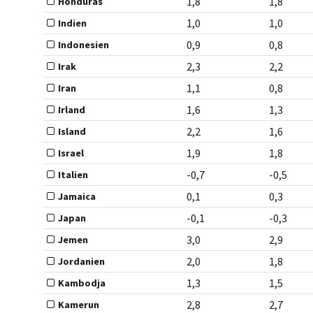
1,8
1,8
Honduras
1,0
1,0
Indien
0,9
0,8
Indonesien
2,3
2,2
Irak
1,1
0,8
Iran
1,6
1,3
Irland
2,2
1,6
Island
1,9
1,8
Israel
-0,7
-0,5
Italien
0,1
0,3
Jamaica
-0,1
-0,3
Japan
3,0
2,9
Jemen
2,0
1,8
Jordanien
1,3
1,5
Kambodja
2,8
2,7
Kamerun