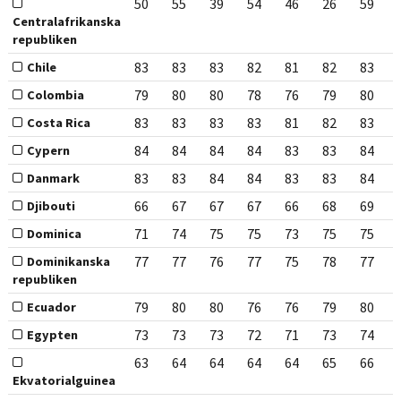
50
55
39
54
46
26
59
Centralafrikanska
republiken
83
83
83
82
81
82
83
Chile
79
80
80
78
76
79
80
Colombia
83
83
83
83
81
82
83
Costa Rica
84
84
84
84
83
83
84
Cypern
83
83
84
84
83
83
84
Danmark
66
67
67
67
66
68
69
Djibouti
71
74
75
75
73
75
75
Dominica
77
77
76
77
75
78
77
Dominikanska
republiken
79
80
80
76
76
79
80
Ecuador
73
73
73
72
71
73
74
Egypten
63
64
64
64
64
65
66
Ekvatorialguinea