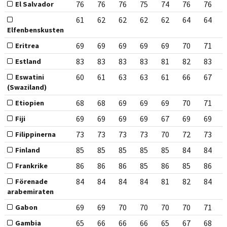
76
76
76
75
74
76
76
El Salvador
61
62
62
62
62
64
64
Elfenbenskusten
69
69
69
69
69
70
71
Eritrea
83
83
83
83
81
82
83
Estland
60
61
63
63
61
66
67
Eswatini
(Swaziland)
68
68
69
69
69
70
71
Etiopien
69
69
69
69
67
69
69
Fiji
73
73
73
73
70
72
73
Filippinerna
85
85
85
85
85
84
84
Finland
86
86
86
85
86
85
86
Frankrike
84
84
84
84
81
82
84
Förenade
arabemiraten
69
69
70
70
70
70
71
Gabon
65
66
66
66
65
67
68
Gambia