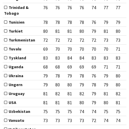
76
76
76
76
74
77
77
Trinidad &
Tobago
78
78
78
78
76
79
79
Tunisien
80
81
81
80
79
81
80
Turkiet
72
72
72
72
72
73
73
Turkmenistan
69
70
70
70
70
70
71
Tuvalu
83
83
84
84
83
83
83
Tyskland
68
68
69
69
69
71
71
Uganda
79
78
79
78
76
79
80
Ukraina
79
80
80
79
78
79
80
Ungern
81
82
81
82
79
81
82
Uruguay
81
81
81
80
79
80
81
USA
75
75
75
74
74
75
75
Uzbekistan
73
73
73
73
72
74
74
Vanuatu