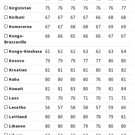
75
76
76
76
76
76
77
Kirgizistan
67
67
67
67
66
68
68
Kiribati
67
67
68
68
67
69
69
Komorerna
66
66
65
66
66
67
67
Kongo-
Brazzaville
61
62
62
63
62
63
64
Kongo-Kinshasa
79
79
79
77
77
80
80
Kosovo
81
81
81
81
80
81
82
Kroatien
80
80
80
80
76
80
81
Kuba
81
81
83
80
79
81
84
Kuwait
70
70
70
71
70
71
71
Laos
56
57
58
58
57
59
60
Lesotho
80
80
80
80
78
79
81
Lettland
80
80
80
79
76
80
80
Libanon