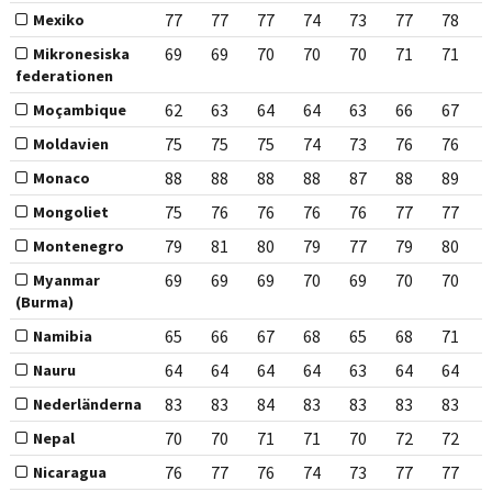
77
77
77
74
73
77
78
Mexiko
69
69
70
70
70
71
71
Mikronesiska
federationen
62
63
64
64
63
66
67
Moçambique
75
75
75
74
73
76
76
Moldavien
88
88
88
88
87
88
89
Monaco
75
76
76
76
76
77
77
Mongoliet
79
81
80
79
77
79
80
Montenegro
69
69
69
70
69
70
70
Myanmar
(Burma)
65
66
67
68
65
68
71
Namibia
64
64
64
64
63
64
64
Nauru
83
83
84
83
83
83
83
Nederländerna
70
70
71
71
70
72
72
Nepal
76
77
76
74
73
77
77
Nicaragua