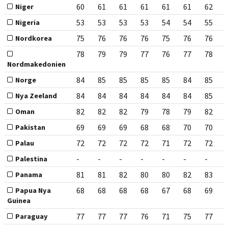
60
61
61
61
61
61
62
Niger
53
53
53
53
54
54
55
Nigeria
75
76
76
76
75
76
76
Nordkorea
78
79
79
77
76
77
78
Nordmakedonien
84
85
85
85
85
84
85
Norge
84
84
84
84
84
84
85
Nya Zeeland
82
82
82
79
78
79
82
Oman
69
69
69
68
68
70
70
Pakistan
72
72
72
72
71
72
72
Palau
-
-
-
-
-
-
-
Palestina
81
81
82
80
80
82
83
Panama
68
68
68
68
67
68
69
Papua Nya
Guinea
77
77
77
76
71
75
77
Paraguay