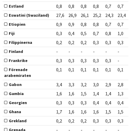
0,8
0,8
0,8
0,8
0,7
0,7
Estland
27,6
26,9
26,1
25,2
24,3
23,4
Eswatini (Swaziland)
0,9
0,9
0,8
0,8
0,7
0,7
Etiopien
0,3
0,4
0,5
0,7
0,8
1,0
Fiji
0,2
0,2
0,2
0,3
0,3
0,3
Filippinerna
-
-
-
-
-
-
Finland
0,3
0,3
0,3
0,3
0,3
-
Frankrike
0,1
0,1
0,1
0,1
0,1
0,1
Förenade
arabemiraten
3,4
3,3
3,2
3,0
2,9
2,8
Gabon
1,6
1,6
1,5
1,4
1,4
1,3
Gambia
0,3
0,3
0,3
0,4
0,4
0,4
Georgien
1,7
1,6
1,6
1,6
1,5
1,5
Ghana
0,2
0,2
0,2
0,3
0,3
0,3
Grekland
-
-
-
-
-
-
Grenada