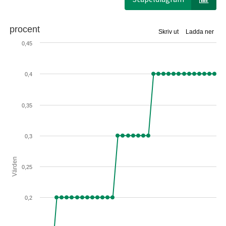
procent
Skriv ut
Ladda ner
0,45
0,4
0,35
0,3
Värden
0,25
0,2