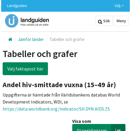
Hoppa
Landguiden
Välj
till
huvudinnehållet
Sök
Meny
Jämför länder
Tabeller och grafer
Tabeller och grafer
Välj faktapost här
Andel hiv-smittade vuxna (15–49 år)
Uppgifterna är hämtade från Världsbankens databas World
Development Indicators, WDI, se
https://data.worldbank.org/indicator/SH.DYN.AIDS.ZS
Visa som
Stapeldiagram