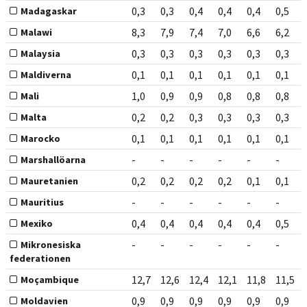
0,3
0,3
0,4
0,4
0,4
0,5
Madagaskar
8,3
7,9
7,4
7,0
6,6
6,2
Malawi
0,3
0,3
0,3
0,3
0,3
0,3
Malaysia
0,1
0,1
0,1
0,1
0,1
0,1
Maldiverna
1,0
0,9
0,9
0,8
0,8
0,8
Mali
0,2
0,2
0,3
0,3
0,3
0,3
Malta
0,1
0,1
0,1
0,1
0,1
0,1
Marocko
-
-
-
-
-
-
Marshallöarna
0,2
0,2
0,2
0,2
0,1
0,1
Mauretanien
-
-
-
-
-
-
Mauritius
0,4
0,4
0,4
0,4
0,4
0,5
Mexiko
-
-
-
-
-
-
Mikronesiska
federationen
12,7
12,6
12,4
12,1
11,8
11,5
Moçambique
0,9
0,9
0,9
0,9
0,9
0,9
Moldavien