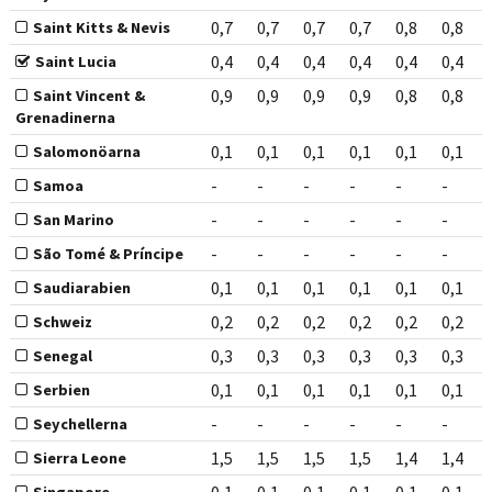
0,7
0,7
0,7
0,7
0,8
0,8
Saint Kitts & Nevis
0,4
0,4
0,4
0,4
0,4
0,4
Saint Lucia
0,9
0,9
0,9
0,9
0,8
0,8
Saint Vincent &
Grenadinerna
0,1
0,1
0,1
0,1
0,1
0,1
Salomonöarna
-
-
-
-
-
-
Samoa
-
-
-
-
-
-
San Marino
-
-
-
-
-
-
São Tomé & Príncipe
0,1
0,1
0,1
0,1
0,1
0,1
Saudiarabien
0,2
0,2
0,2
0,2
0,2
0,2
Schweiz
0,3
0,3
0,3
0,3
0,3
0,3
Senegal
0,1
0,1
0,1
0,1
0,1
0,1
Serbien
-
-
-
-
-
-
Seychellerna
1,5
1,5
1,5
1,5
1,4
1,4
Sierra Leone