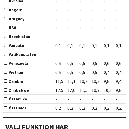
-
-
-
-
-
-
Ukraina
-
-
-
-
-
-
Ungern
-
-
-
-
-
-
Uruguay
-
-
-
-
-
-
USA
-
-
-
-
-
-
Uzbekistan
0,1
0,1
0,1
0,1
0,1
0,1
Vanuatu
-
-
-
-
-
-
Vatikanstaten
0,5
0,5
0,5
0,5
0,6
0,6
Venezuela
0,5
0,5
0,5
0,5
0,4
0,4
Vietnam
11,5
11,1
10,7
10,3
9,8
9,4
Zambia
12,5
12,0
11,5
10,9
10,3
9,8
Zimbabwe
-
-
-
-
-
-
Österrike
0,2
0,2
0,2
0,2
0,2
0,2
Östtimor
VÄLJ FUNKTION HÄR