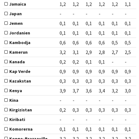
1,2
1,2
1,2
1,2
1,2
1,1
Jamaica
-
-
-
-
-
-
Japan
0,1
0,1
0,1
0,1
0,1
0,1
Jemen
0,1
0,1
0,1
0,1
0,1
0,1
Jordanien
0,6
0,6
0,6
0,6
0,5
0,5
Kambodja
3,2
3,1
2,9
2,8
2,7
2,5
Kamerun
0,2
0,2
0,1
0,1
-
-
Kanada
0,9
0,9
0,9
0,9
0,9
0,9
Kap Verde
0,3
0,3
0,3
0,3
0,3
0,3
Kazakstan
3,9
3,7
3,6
3,4
3,2
3,0
Kenya
-
-
-
-
-
-
Kina
0,2
0,3
0,3
0,3
0,3
0,3
Kirgizistan
-
-
-
-
-
-
Kiribati
0,1
0,1
0,1
0,1
0,1
0,1
Komorerna
3,2
3,2
3,2
3,2
3,2
3,2
Kongo-Brazzaville