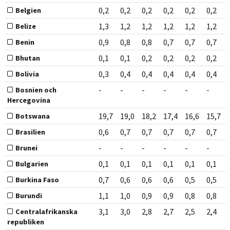
0,2
0,2
0,2
0,2
0,2
0,2
Belgien
1,3
1,2
1,2
1,2
1,2
1,2
Belize
0,9
0,8
0,8
0,7
0,7
0,7
Benin
0,1
0,1
0,2
0,2
0,2
0,2
Bhutan
0,3
0,4
0,4
0,4
0,4
0,4
Bolivia
-
-
-
-
-
-
Bosnien och
Hercegovina
19,7
19,0
18,2
17,4
16,6
15,7
Botswana
0,6
0,7
0,7
0,7
0,7
0,7
Brasilien
-
-
-
-
-
-
Brunei
0,1
0,1
0,1
0,1
0,1
0,1
Bulgarien
0,7
0,6
0,6
0,6
0,5
0,5
Burkina Faso
1,1
1,0
0,9
0,9
0,8
0,8
Burundi
3,1
3,0
2,8
2,7
2,5
2,4
Centralafrikanska
republiken