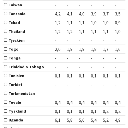
-
-
-
-
-
-
Taiwan
4,2
4,1
4,0
3,9
3,7
3,5
Tanzania
1,2
1,1
1,1
1,0
1,0
0,9
Tchad
1,2
1,2
1,1
1,1
1,1
1,0
Thailand
-
-
-
-
-
-
Tjeckien
2,0
1,9
1,9
1,8
1,7
1,6
Togo
-
-
-
-
-
-
Tonga
-
-
-
-
-
-
Trinidad & Tobago
0,1
0,1
0,1
0,1
0,1
0,1
Tunisien
-
-
-
-
-
-
Turkiet
-
-
-
-
-
-
Turkmenistan
0,4
0,4
0,4
0,4
0,4
0,4
Tuvalu
0,1
0,1
0,1
0,1
0,2
0,2
Tyskland
6,1
5,8
5,6
5,4
5,2
4,9
Uganda