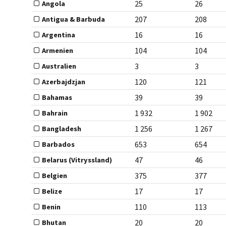
25
26
Angola
207
208
Antigua & Barbuda
16
16
Argentina
104
104
Armenien
3
3
Australien
120
121
Azerbajdzjan
39
39
Bahamas
1 932
1 902
Bahrain
1 256
1 267
Bangladesh
653
654
Barbados
47
46
Belarus (Vitryssland)
375
377
Belgien
17
17
Belize
110
113
Benin
20
20
Bhutan