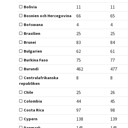
11
11
Bolivia
66
65
Bosnien och Hercegovina
4
4
Botswana
25
25
Brasilien
83
84
Brunei
62
61
Bulgarien
75
77
Burkina Faso
462
477
Burundi
8
8
Centralafrikanska
republiken
25
26
Chile
44
45
Colombia
97
98
Costa Rica
138
139
Cypern
145
145
Danmark