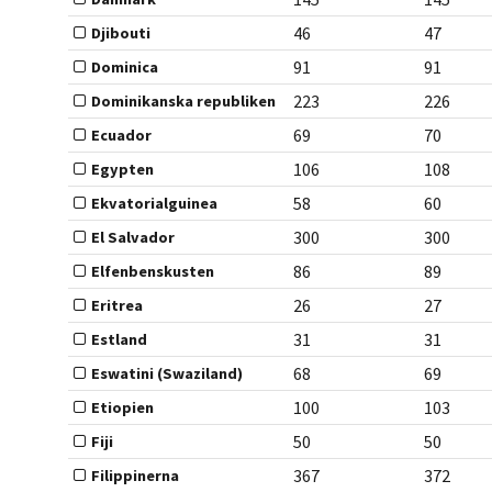
46
47
Djibouti
91
91
Dominica
223
226
Dominikanska republiken
69
70
Ecuador
106
108
Egypten
58
60
Ekvatorialguinea
300
300
El Salvador
86
89
Elfenbenskusten
26
27
Eritrea
31
31
Estland
68
69
Eswatini (Swaziland)
100
103
Etiopien
50
50
Fiji
367
372
Filippinerna