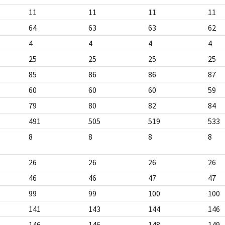
11
11
11
11
64
63
63
62
4
4
4
4
25
25
25
25
85
86
86
87
60
60
60
59
79
80
82
84
491
505
519
533
8
8
8
8
26
26
26
26
46
46
47
47
99
99
100
100
141
143
144
146
146
146
148
149