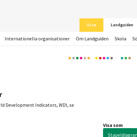
UI.se
Landguiden
Internationella organisationer
Om Landguiden
Skola
S
r
ld Development Indicators, WDI, se
Visa som
Stapeldiagra