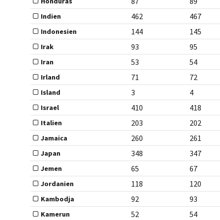
87
89
Honduras
462
467
Indien
144
145
Indonesien
93
95
Irak
53
54
Iran
71
72
Irland
3
4
Island
410
418
Israel
203
202
Italien
260
261
Jamaica
348
347
Japan
65
67
Jemen
118
120
Jordanien
92
93
Kambodja
52
54
Kamerun