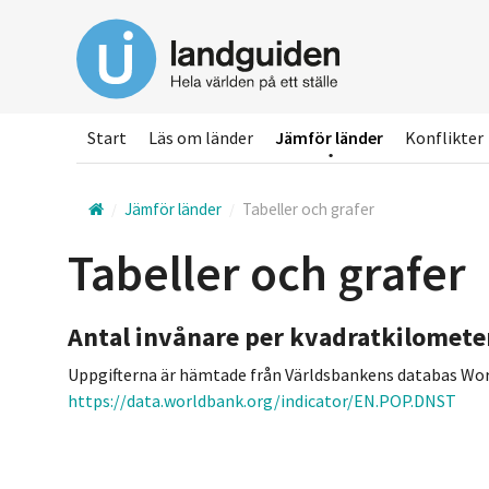
Hoppa
till
huvudinnehållet
Start
Läs om länder
Jämför länder
Konflikter
Jämför länder
Tabeller och grafer
Tabeller och grafer
Antal invånare per kvadratkilomete
Uppgifterna är hämtade från Världsbankens databas Wor
https://data.worldbank.org/indicator/EN.POP.DNST