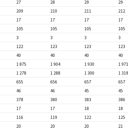
27
28
29
29
209
210
211
212
17
17
17
17
105
105
105
105
3
3
3
3
122
123
123
123
40
40
40
40
1 875
1 904
1 930
1 97
1 278
1 288
1 300
1 31
655
656
657
657
46
46
45
45
378
380
383
386
17
17
18
18
116
119
122
125
20
20
20
21