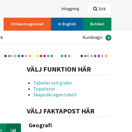
Sök
Inloggning
Utrikesmagasinet
In English
Butiken
ök
Kundvagn
0
VÄLJ FUNKTION HÄR
Tabeller och grafer
Topplistor
Skapa din egen tabell
VÄLJ FAKTAPOST HÄR
Geografi
m