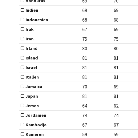
69
70
Honduras
69
69
Indien
68
68
Indonesien
67
69
Irak
75
75
Iran
80
80
Irland
81
81
Island
81
81
Israel
81
81
Italien
70
69
Jamaica
81
81
Japan
64
62
Jemen
74
74
Jordanien
67
67
Kambodja
59
59
Kamerun