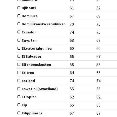
61
62
Djibouti
67
69
Dominica
70
70
Dominikanska republiken
74
75
Ecuador
68
69
Egypten
60
60
Ekvatorialguinea
66
67
El Salvador
58
58
Elfenbenskusten
64
65
Eritrea
74
74
Estland
55
56
Eswatini (Swaziland)
62
62
Etiopien
65
65
Fiji
67
67
Filippinerna