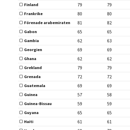
79
79
Finland
80
80
Frankrike
81
82
Förenade arabemiraten
65
65
Gabon
62
63
Gambia
69
69
Georgien
62
62
Ghana
79
79
Grekland
72
72
Grenada
69
69
Guatemala
57
58
Guinea
59
59
Guinea-Bissau
65
65
Guyana
61
61
Haiti