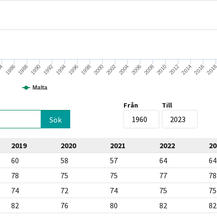
1986
2012
2004
1996
1988
2014
2006
1998
1990
2016
2008
2000
1992
84
201
2010
2002
1994
Malta
Från
Till
2019
2020
2021
2022
20
60
58
57
64
64
78
75
75
77
78
74
72
74
75
75
82
76
80
82
82