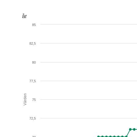
år
85
82,5
80
77,5
Värden
75
72,5