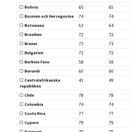
65
65
Bolivia
74
74
Bosnien och Hercegovina
63
64
Botswana
72
72
Brasilien
73
73
Brunei
71
72
Bulgarien
58
58
Burkina Faso
60
60
Burundi
41
49
Centralafrikanska
republiken
78
78
Chile
74
74
Colombia
77
77
Costa Rica
79
79
Cypern
79
79
Danmark