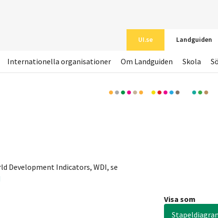
UI.se
Landguiden
Internationella organisationer
Om Landguiden
Skola
S
ld Development Indicators, WDI, se
N
Visa som
Stapeldiagra