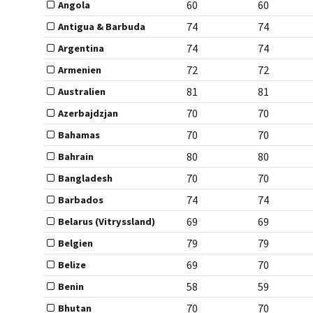
60
60
Angola
74
74
Antigua & Barbuda
74
74
Argentina
72
72
Armenien
81
81
Australien
70
70
Azerbajdzjan
70
70
Bahamas
80
80
Bahrain
70
70
Bangladesh
74
74
Barbados
69
69
Belarus (Vitryssland)
79
79
Belgien
69
70
Belize
58
59
Benin
70
70
Bhutan