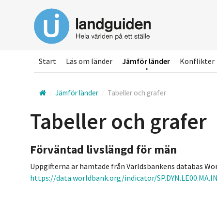
Hoppa
till
huvudinnehållet
Start
Läs om länder
Jämför länder
Konflikter
Jämför länder
Tabeller och grafer
Tabeller och grafer
Förväntad livslängd för män
Uppgifterna är hämtade från Världsbankens databas Wor
https://data.worldbank.org/indicator/SP.DYN.LE00.MA.I