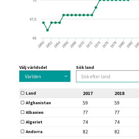
70
67,5
65
1978
1970
1962
1980
1972
1964
1982
1974
1966
19
1976
1968
1960
Välj världsdel
Sök land
Världen
2017
2018
Land
59
59
Afghanistan
77
77
Albanien
74
74
Algeriet
82
82
Andorra