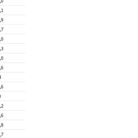
,0
,1
,9
,7
,0
,3
,0
,6
4
,6
0
,2
,6
,8
,7