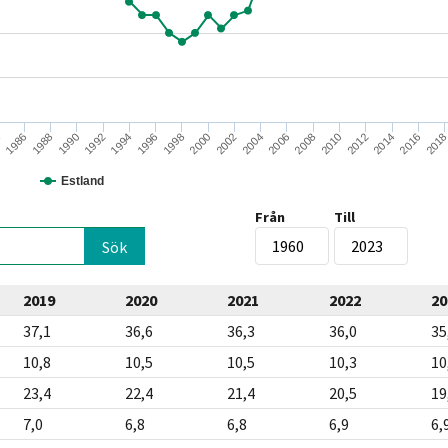
1990
2002
2014
1992
2004
2016
1994
2006
201
4
1996
2008
1986
1998
2010
1988
2000
2012
Estland
Från
Till
2019
2020
2021
2022
20
37,1
36,6
36,3
36,0
35
10,8
10,5
10,5
10,3
10
23,4
22,4
21,4
20,5
19
7,0
6,8
6,8
6,9
6,