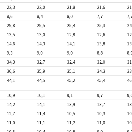
22,3
22,0
21,8
21,6
21
8,6
8,4
8,0
7,7
7,
25,8
25,5
25,4
25,3
24
13,5
13,0
12,8
12,6
12
14,6
14,3
14,1
13,8
13
9,3
9,0
9,0
8,8
8,
34,3
32,7
32,4
32,0
31
36,6
35,9
35,1
34,3
33
44,1
44,5
45,2
45,4
46
10,9
10,1
9,1
9,7
9,
14,2
14,1
13,9
13,7
13
12,7
11,4
10,5
10,3
10
11,0
11,1
11,2
11,0
10
10,5
10,4
10,8
9,9
9,