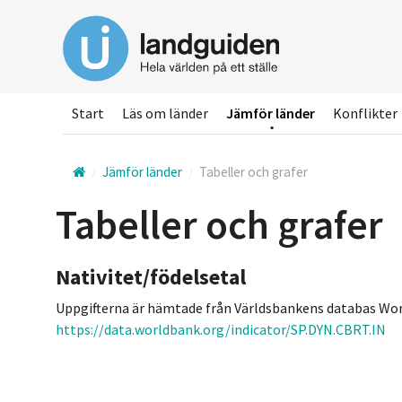
Hoppa
till
huvudinnehållet
Start
Läs om länder
Jämför länder
Konflikter
Jämför länder
Tabeller och grafer
Tabeller och grafer
Nativitet/födelsetal
Uppgifterna är hämtade från Världsbankens databas Wor
https://data.worldbank.org/indicator/SP.DYN.CBRT.IN