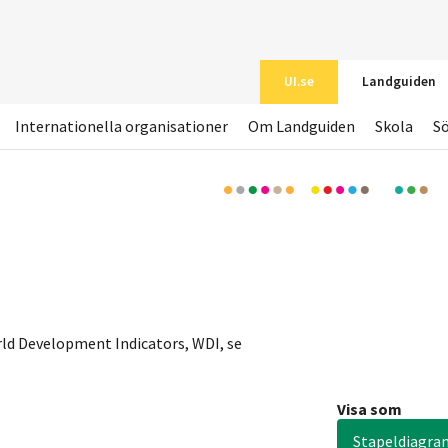
UI.se
Landguiden
Internationella organisationer
Om Landguiden
Skola
S
ld Development Indicators, WDI, se
Visa som
Stapeldiagra