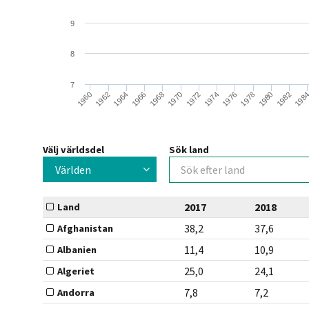
9
8
7
1966
1978
1968
1980
1970
1982
1960
1972
198
1962
1974
1964
1976
Välj världsdel
Sök land
Världen
2017
2018
Land
38,2
37,6
Afghanistan
11,4
10,9
Albanien
25,0
24,1
Algeriet
7,8
7,2
Andorra