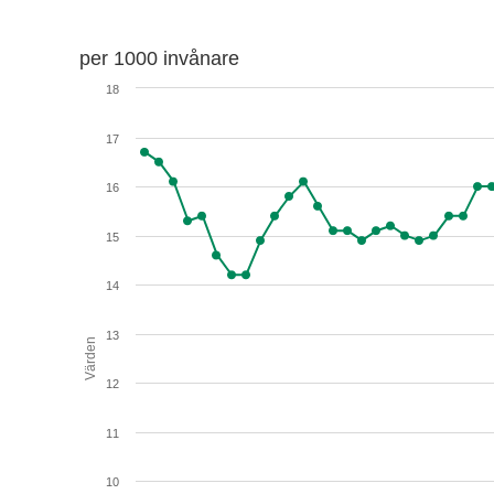
per 1000 invånare
18
17
16
15
14
13
Värden
12
11
10