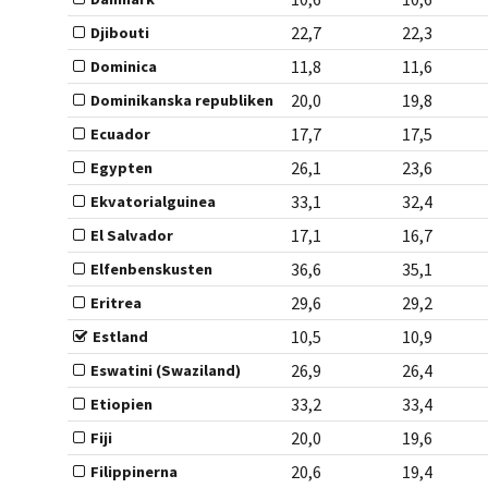
22,7
22,3
Djibouti
11,8
11,6
Dominica
20,0
19,8
Dominikanska republiken
17,7
17,5
Ecuador
26,1
23,6
Egypten
33,1
32,4
Ekvatorialguinea
17,1
16,7
El Salvador
36,6
35,1
Elfenbenskusten
29,6
29,2
Eritrea
10,5
10,9
Estland
26,9
26,4
Eswatini (Swaziland)
33,2
33,4
Etiopien
20,0
19,6
Fiji
20,6
19,4
Filippinerna