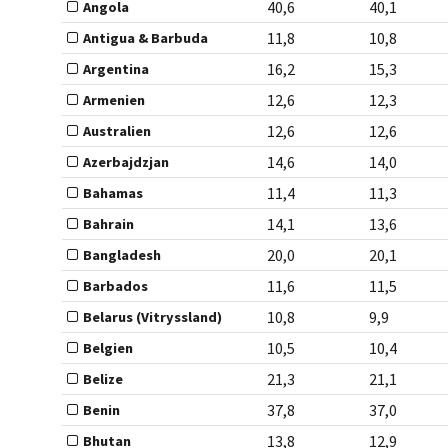
40,6
40,1
Angola
11,8
10,8
Antigua & Barbuda
16,2
15,3
Argentina
12,6
12,3
Armenien
12,6
12,6
Australien
14,6
14,0
Azerbajdzjan
11,4
11,3
Bahamas
14,1
13,6
Bahrain
20,0
20,1
Bangladesh
11,6
11,5
Barbados
10,8
9,9
Belarus (Vitryssland)
10,5
10,4
Belgien
21,3
21,1
Belize
37,8
37,0
Benin
13,8
12,9
Bhutan