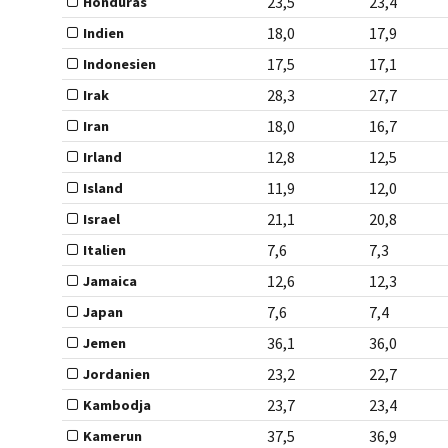
23,5
23,4
Honduras
18,0
17,9
Indien
17,5
17,1
Indonesien
28,3
27,7
Irak
18,0
16,7
Iran
12,8
12,5
Irland
11,9
12,0
Island
21,1
20,8
Israel
7,6
7,3
Italien
12,6
12,3
Jamaica
7,6
7,4
Japan
36,1
36,0
Jemen
23,2
22,7
Jordanien
23,7
23,4
Kambodja
37,5
36,9
Kamerun