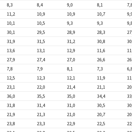
8,3
8,4
9,0
8,1
7,
11,2
10,9
10,9
10,7
9,
10,1
10,5
9,3
9,3
9,
30,1
29,5
28,9
28,3
27
31,9
31,5
31,2
30,8
30
13,6
13,1
12,9
11,6
11
27,9
27,4
27,0
26,6
26
7,8
7,9
8,1
7,3
6,
12,5
12,3
12,1
11,9
11
23,1
22,0
21,4
21,1
20
36,0
35,5
35,0
34,4
33
31,8
31,4
31,0
30,5
30
21,9
21,3
21,0
20,7
20
23,8
23,3
22,9
22,5
22