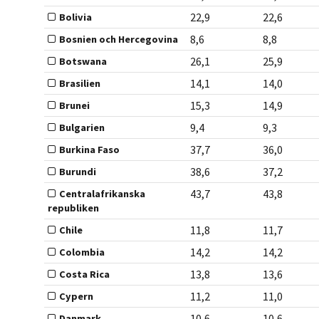
22,9
22,6
Bolivia
8,6
8,8
Bosnien och Hercegovina
26,1
25,9
Botswana
14,1
14,0
Brasilien
15,3
14,9
Brunei
9,4
9,3
Bulgarien
37,7
36,0
Burkina Faso
38,6
37,2
Burundi
43,7
43,8
Centralafrikanska
republiken
11,8
11,7
Chile
14,2
14,2
Colombia
13,8
13,6
Costa Rica
11,2
11,0
Cypern
10,6
10,6
Danmark