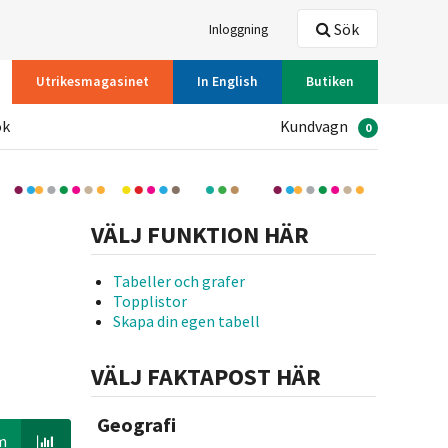
Sök
Inloggning
Utrikesmagasinet
In English
Butiken
ök
Kundvagn
0
VÄLJ FUNKTION HÄR
Tabeller och grafer
Topplistor
Skapa din egen tabell
VÄLJ FAKTAPOST HÄR
Geografi
m