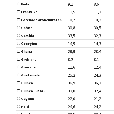
9,1
8,6
Finland
11,5
11,3
Frankrike
10,7
10,2
Förenade arabemiraten
30,8
30,5
Gabon
33,5
32,3
Gambia
14,9
14,3
Georgien
28,9
28,4
Ghana
8,2
8,1
Grekland
11,6
12,4
Grenada
25,2
24,3
Guatemala
36,9
36,3
Guinea
33,0
32,4
Guinea-Bissau
22,0
21,2
Guyana
24,6
24,2
Haiti