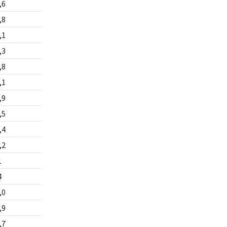
,6
,8
,1
,3
,8
,1
,9
,5
,4
,2
1
4
,0
,9
,7