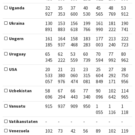
32
35
37
40
45
48
53
Uganda
927
353
600
530
565
769
912
130
153
156
199
161
181
190
Ukraina
891
883
618
766
990
222
741
161
164
158
183
177
213
222
Ungern
185
937
468
283
003
240
723
65
62
53
60
70
77
80
Uruguay
345
222
559
739
594
992
962
20
21
21
23
25
27
28
USA
533
380
060
315
604
292
750
057
976
474
081
849
171
956
58
67
66
77
90
102
114
Uzbekistan
696
294
443
340
096
642
965
915
937
909
950
1
1
1
Vanuatu
055
116
118
-
-
-
-
-
-
-
Vatikanstaten
102
73
42
56
89
102
119
Venezuela