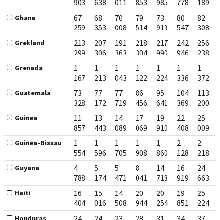
903
638
011
853
985
778
189
67
68
70
79
73
80
82
Ghana
259
353
008
514
919
547
308
213
207
191
218
217
242
256
Grekland
299
306
363
304
990
946
238
1
1
1
1
1
1
1
Grenada
167
213
043
122
224
336
372
73
77
77
86
95
104
113
Guatemala
328
172
719
456
641
369
200
11
13
14
17
19
22
25
Guinea
857
443
089
069
910
408
009
1
1
1
1
1
2
2
Guinea-Bissau
554
596
705
908
860
128
218
4
5
5
8
14
16
24
Guyana
788
174
471
041
718
919
663
16
15
14
20
20
19
25
Haiti
404
016
508
944
254
851
224
24
24
23
28
31
34
37
Honduras