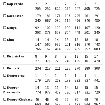
2
2
1
2
2
2
2
Kap Verde
205
252
822
052
247
505
725
179
181
171
197
225
261
291
Kazakstan
340
667
082
112
496
840
480
92
100
100
109
114
107
120
Kenya
203
378
658
704
449
501
340
14
14
14
18
18
18
18
Kina
147
560
996
201
316
270
743
766
167
414
699
765
357
803
8
9
8
9
12
15
17
Kirgizistan
271
371
270
249
135
181
478
234
217
221
285
270
289
308
Kiribati
1
1
1
1
1
1
1
Komorerna
179
188
219
272
222
327
441
14
13
11
14
15
15
15
Kongo-
774
977
469
826
817
321
720
Brazzaville
46
46
46
59
70
69
70
Kongo-Kinshasa
660
846
692
067
422
844
962