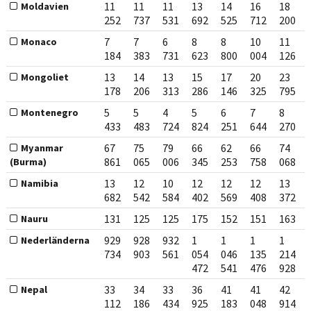
11
11
11
13
14
16
18
Moldavien
252
737
531
692
525
712
200
7
7
6
8
8
10
11
Monaco
184
383
731
623
800
004
126
13
14
13
15
17
20
23
Mongoliet
178
206
313
286
146
325
795
5
5
4
5
6
7
8
Montenegro
433
483
724
824
251
644
270
67
75
79
66
62
66
74
Myanmar
861
065
006
345
253
758
068
(Burma)
13
12
10
12
12
12
13
Namibia
682
542
584
402
569
408
372
131
125
125
175
152
151
163
Nauru
929
928
932
1
1
1
1
Nederländerna
734
903
561
054
046
135
214
472
541
476
928
33
34
33
36
41
41
42
Nepal
112
186
434
925
183
048
914