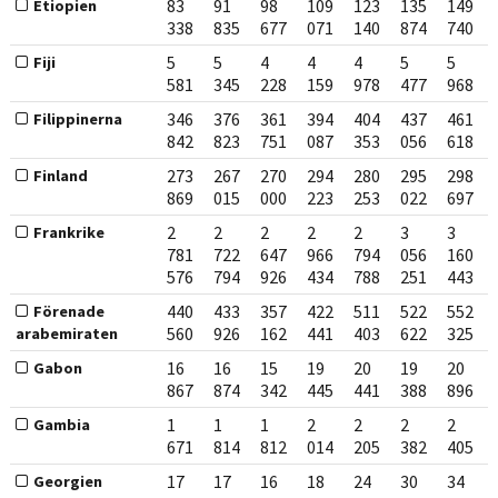
83
91
98
109
123
135
149
Etiopien
338
835
677
071
140
874
740
5
5
4
4
4
5
5
Fiji
581
345
228
159
978
477
968
346
376
361
394
404
437
461
Filippinerna
842
823
751
087
353
056
618
273
267
270
294
280
295
298
Finland
869
015
000
223
253
022
697
2
2
2
2
2
3
3
Frankrike
781
722
647
966
794
056
160
576
794
926
434
788
251
443
440
433
357
422
511
522
552
Förenade
560
926
162
441
403
622
325
arabemiraten
16
16
15
19
20
19
20
Gabon
867
874
342
445
441
388
896
1
1
1
2
2
2
2
Gambia
671
814
812
014
205
382
405
17
17
16
18
24
30
34
Georgien