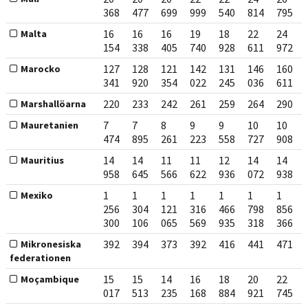
368
477
699
999
540
814
795
16
16
16
19
18
22
24
Malta
154
338
405
740
928
611
972
127
128
121
142
131
146
160
Marocko
341
920
354
022
245
036
611
220
233
242
261
259
264
290
Marshallöarna
7
7
8
9
9
10
10
Mauretanien
474
895
261
223
558
727
908
14
14
11
11
12
14
14
Mauritius
958
645
566
622
936
072
938
1
1
1
1
1
1
1
Mexiko
256
304
121
316
466
798
856
300
106
065
569
935
318
366
392
394
373
392
416
441
471
Mikronesiska
federationen
15
15
14
16
18
20
22
Moçambique
017
513
235
168
884
921
745