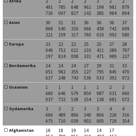
2
2
2
2
3
2
2
Afrika
491
785
648
962
199
981
879
730
097
827
142
385
984
894
30
31
31
36
36
36
37
Asien
868
540
150
066
438
742
699
221
159
317
760
010
092
580
23
22
22
25
25
27
28
Europa
040
752
021
233
411
289
787
197
824
008
331
471
989
227
24
24
24
27
29
31
33
Nordamerika
051
982
355
127
795
845
470
637
248
743
536
033
392
972
1
1
1
1
1
2
2
Oceanien
680
646
579
850
987
031
060
037
732
538
154
138
681
072
3
3
2
3
3
4
4
Sydamerika
666
489
866
340
866
226
316
675
710
039
902
005
729
354
18
18
19
14
14
17
Afghanistan