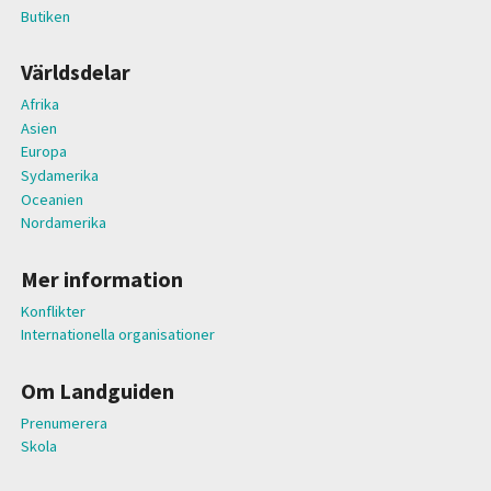
Butiken
Världsdelar
Afrika
Asien
Europa
Sydamerika
Oceanien
Nordamerika
Mer information
Konflikter
Internationella organisationer
Om Landguiden
Prenumerera
Skola