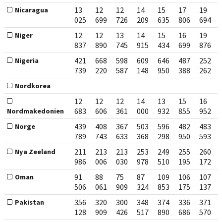
13
12
12
14
15
17
19
Nicaragua
025
699
726
209
635
806
694
12
12
13
14
15
16
19
Niger
837
890
745
915
434
699
876
421
668
598
609
646
487
252
Nigeria
739
220
587
148
950
388
262
Nordkorea
12
12
12
14
13
15
16
683
606
361
000
932
855
952
Nordmakedonien
439
408
367
503
596
482
483
Norge
789
743
633
368
298
950
593
211
213
213
253
249
255
260
Nya Zeeland
986
006
030
978
510
195
172
91
88
75
87
109
106
107
Oman
506
061
909
324
853
175
137
356
320
300
348
374
336
371
Pakistan
128
909
426
517
890
686
570