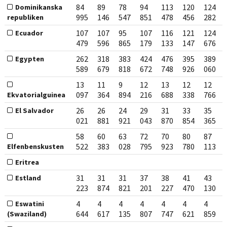
84
89
78
94
113
120
124
Dominikanska
995
146
547
851
478
456
282
republiken
107
107
95
107
116
121
124
Ecuador
479
596
865
179
133
147
676
262
318
383
424
476
395
389
Egypten
589
679
818
672
748
926
060
13
11
9
12
13
12
12
097
364
894
216
688
338
766
Ekvatorialguinea
26
26
24
29
31
33
35
El Salvador
021
881
921
043
870
854
365
58
60
63
72
70
80
87
522
383
028
795
923
780
113
Elfenbenskusten
Eritrea
31
31
31
37
38
41
43
Estland
223
874
821
201
227
470
130
4
4
4
4
4
4
4
Eswatini
644
617
135
807
747
621
859
(Swaziland)