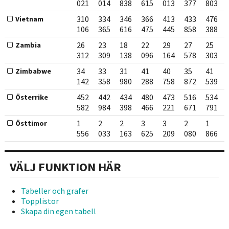
021
014
838
615
013
377
803
310
334
346
366
413
433
476
Vietnam
106
365
616
475
445
858
388
26
23
18
22
29
27
25
Zambia
312
309
138
096
164
578
303
34
33
31
41
40
35
41
Zimbabwe
142
358
980
288
758
872
539
452
442
434
480
473
516
534
Österrike
582
984
398
466
221
671
791
1
2
2
3
3
2
1
Östtimor
556
033
163
625
209
080
866
VÄLJ FUNKTION HÄR
Tabeller och grafer
Topplistor
Skapa din egen tabell