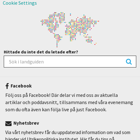
Cookie Settings
Hittade du inte det du letade efter?
Facebook
Följ oss på Facebook! Där delar vi med oss av aktuella
artiklar och poddavsnitt, tillsammans med våra evenemang
som du ofta även kan följa live på just Facebook.
Nyhetsbrev
Via vårt nyhetsbrev får du uppdaterad information om vad som
händer vid Utrikespolitiska institutet. Här får du tips på