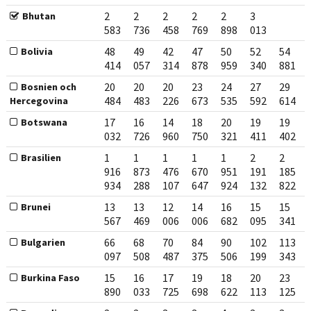
2
2
2
2
2
3
Bhutan
583
736
458
769
898
013
48
49
42
47
50
52
54
Bolivia
414
057
314
878
959
340
881
20
20
20
23
24
27
29
Bosnien och
484
483
226
673
535
592
614
Hercegovina
17
16
14
18
20
19
19
Botswana
032
726
960
750
321
411
402
1
1
1
1
1
2
2
Brasilien
916
873
476
670
951
191
185
934
288
107
647
924
132
822
13
13
12
14
16
15
15
Brunei
567
469
006
006
682
095
341
66
68
70
84
90
102
113
Bulgarien
097
508
487
375
506
199
343
15
16
17
19
18
20
23
Burkina Faso
890
033
725
698
622
113
125