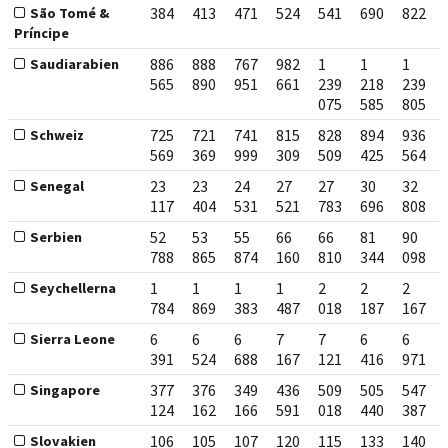
384
413
471
524
541
690
822
São Tomé &
Príncipe
886
888
767
982
1
1
1
Saudiarabien
565
890
951
661
239
218
239
075
585
805
725
721
741
815
828
894
936
Schweiz
569
369
999
309
509
425
564
23
23
24
27
27
30
32
Senegal
117
404
531
521
783
696
808
52
53
55
66
66
81
90
Serbien
788
865
874
160
810
344
098
1
1
1
1
2
2
2
Seychellerna
784
869
383
487
018
187
167
6
6
6
7
7
6
6
Sierra Leone
391
524
688
167
121
416
971
377
376
349
436
509
505
547
Singapore
124
162
166
591
018
440
387
106
105
107
120
115
133
140
Slovakien