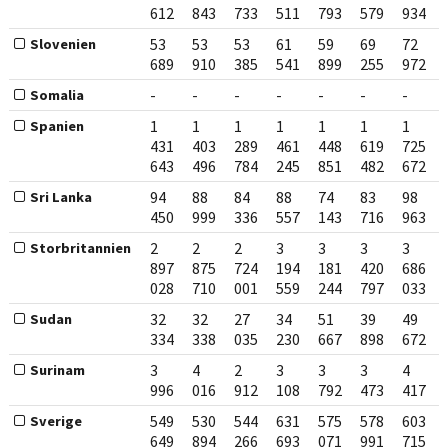
612
843
733
511
793
579
934
53
53
53
61
59
69
72
Slovenien
689
910
385
541
899
255
972
-
-
-
-
-
-
-
Somalia
1
1
1
1
1
1
1
Spanien
431
403
289
461
448
619
725
643
496
784
245
851
482
672
94
88
84
88
74
83
98
Sri Lanka
450
999
336
557
143
716
963
2
2
2
3
3
3
3
Storbritannien
897
875
724
194
181
420
686
028
710
001
559
244
797
033
32
32
27
34
51
39
49
Sudan
334
338
035
230
667
898
672
3
4
2
3
3
3
4
Surinam
996
016
912
108
792
473
417
549
530
544
631
575
578
603
Sverige
649
894
266
693
071
991
715