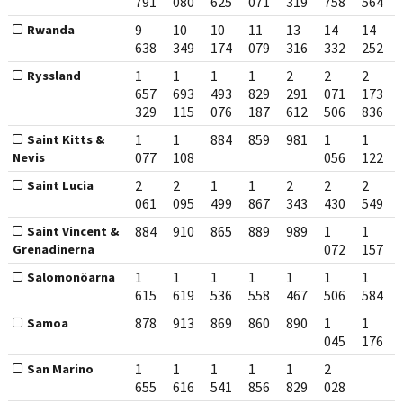
791
080
625
071
319
758
564
9
10
10
11
13
14
14
Rwanda
638
349
174
079
316
332
252
1
1
1
1
2
2
2
Ryssland
657
693
493
829
291
071
173
329
115
076
187
612
506
836
1
1
884
859
981
1
1
Saint Kitts &
077
108
056
122
Nevis
2
2
1
1
2
2
2
Saint Lucia
061
095
499
867
343
430
549
884
910
865
889
989
1
1
Saint Vincent &
072
157
Grenadinerna
1
1
1
1
1
1
1
Salomonöarna
615
619
536
558
467
506
584
878
913
869
860
890
1
1
Samoa
045
176
1
1
1
1
1
2
San Marino
655
616
541
856
829
028