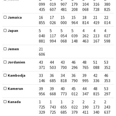
099
019
907
179
104
316
380
435
607
481
208
068
728
825
16
17
15
15
18
21
22
Jamaica
855
026
000
964
814
419
014
5
5
5
5
4
4
4
Japan
040
117
054
039
262
213
027
881
994
068
148
463
167
598
21
Jemen
606
43
44
43
46
48
51
53
Jordanien
371
503
700
296
765
088
352
33
36
34
36
39
42
46
Kambodja
146
685
818
790
995
336
353
39
39
40
45
44
48
53
Kamerun
956
668
773
012
347
815
297
1
1
1
2
2
2
2
Kanada
725
743
655
022
190
173
243
329
725
685
379
411
340
637