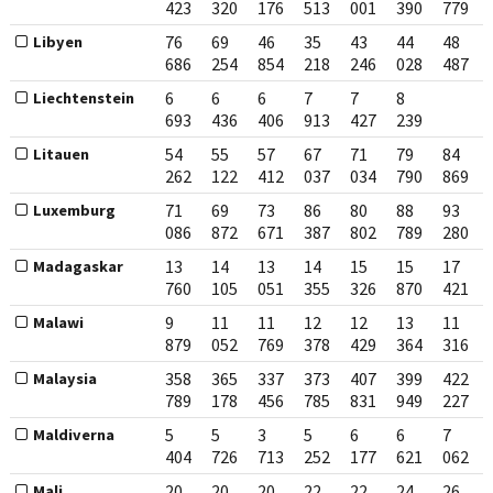
423
320
176
513
001
390
779
76
69
46
35
43
44
48
Libyen
686
254
854
218
246
028
487
6
6
6
7
7
8
Liechtenstein
693
436
406
913
427
239
54
55
57
67
71
79
84
Litauen
262
122
412
037
034
790
869
71
69
73
86
80
88
93
Luxemburg
086
872
671
387
802
789
280
13
14
13
14
15
15
17
Madagaskar
760
105
051
355
326
870
421
9
11
11
12
12
13
11
Malawi
879
052
769
378
429
364
316
358
365
337
373
407
399
422
Malaysia
789
178
456
785
831
949
227
5
5
3
5
6
6
7
Maldiverna
404
726
713
252
177
621
062
20
20
20
22
22
24
26
Mali