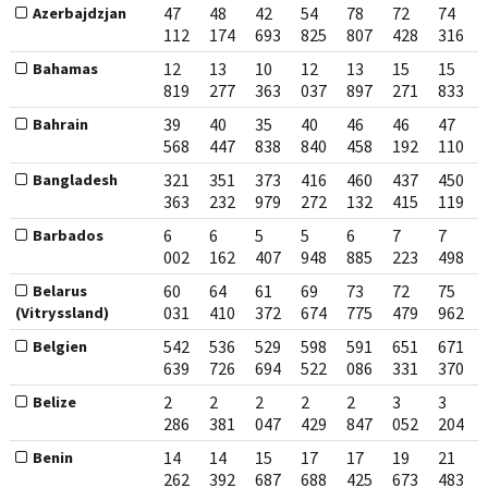
47
48
42
54
78
72
74
Azerbajdzjan
112
174
693
825
807
428
316
12
13
10
12
13
15
15
Bahamas
819
277
363
037
897
271
833
39
40
35
40
46
46
47
Bahrain
568
447
838
840
458
192
110
321
351
373
416
460
437
450
Bangladesh
363
232
979
272
132
415
119
6
6
5
5
6
7
7
Barbados
002
162
407
948
885
223
498
60
64
61
69
73
72
75
Belarus
031
410
372
674
775
479
962
(Vitryssland)
542
536
529
598
591
651
671
Belgien
639
726
694
522
086
331
370
2
2
2
2
2
3
3
Belize
286
381
047
429
847
052
204
14
14
15
17
17
19
21
Benin
262
392
687
688
425
673
483