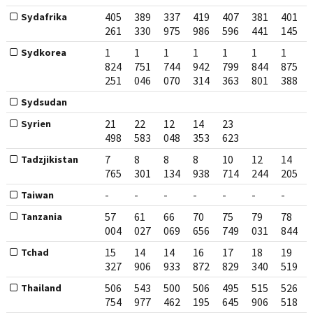
405
389
337
419
407
381
401
Sydafrika
261
330
975
986
596
441
145
1
1
1
1
1
1
1
Sydkorea
824
751
744
942
799
844
875
251
046
070
314
363
801
388
Sydsudan
21
22
12
14
23
Syrien
498
583
048
353
623
7
8
8
8
10
12
14
Tadzjikistan
765
301
134
938
714
244
205
-
-
-
-
-
-
-
Taiwan
57
61
66
70
75
79
78
Tanzania
004
027
069
656
749
031
844
15
14
14
16
17
18
19
Tchad
327
906
933
872
829
340
519
506
543
500
506
495
515
526
Thailand
754
977
462
195
645
906
518