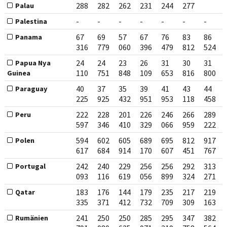
288
282
262
231
244
277
Palau
-
-
-
-
-
-
-
Palestina
67
69
57
67
76
83
86
Panama
316
779
060
396
479
812
524
24
24
23
26
31
30
31
Papua Nya
110
751
848
109
653
816
800
Guinea
40
37
35
39
41
43
44
Paraguay
225
925
432
951
953
118
458
222
228
201
226
246
266
289
Peru
597
346
410
329
066
959
222
594
602
605
689
695
812
917
Polen
617
684
914
170
607
451
767
242
240
229
256
256
292
313
Portugal
093
116
619
056
899
324
271
183
176
144
179
235
217
219
Qatar
335
371
412
732
709
309
163
241
250
250
285
295
347
382
Rumänien