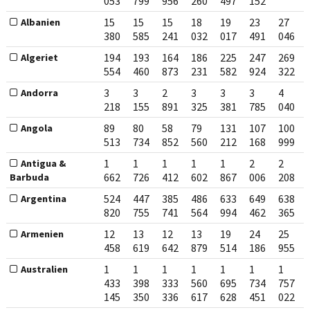
053
799
956
260
497
152
15
15
15
18
19
23
27
Albanien
380
585
241
032
017
491
046
194
193
164
186
225
247
269
Algeriet
554
460
873
231
582
924
322
3
3
2
3
3
3
4
Andorra
218
155
891
325
381
785
040
89
80
58
79
131
107
100
Angola
513
734
852
560
212
168
999
1
1
1
1
1
2
2
Antigua &
662
726
412
602
867
006
208
Barbuda
524
447
385
486
633
649
638
Argentina
820
755
741
564
994
462
365
12
13
12
13
19
24
25
Armenien
458
619
642
879
514
186
955
1
1
1
1
1
1
1
Australien
433
398
333
560
695
734
757
145
350
336
617
628
451
022