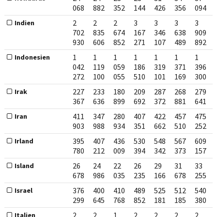
068
882
352
144
426
356
094
2
2
2
3
3
3
3
Indien
702
835
674
167
346
638
909
930
606
852
271
107
489
892
1
1
1
1
1
1
1
Indonesien
042
119
059
186
319
371
396
272
100
055
510
101
169
300
227
233
180
209
287
268
279
Irak
367
636
899
692
372
881
641
411
347
280
407
422
457
475
Iran
903
988
934
351
662
510
252
395
407
436
530
548
567
609
Irland
780
212
009
394
342
373
157
26
24
22
26
29
31
33
Island
678
986
035
235
166
678
255
376
400
410
489
525
512
540
Israel
299
645
768
852
181
185
380
2
2
1
2
2
2
2
Italien