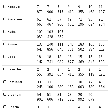
7
7
7
9
9
10
11
Kosovo
879
900
717
413
355
468
197
61
61
57
69
71
85
92
Kroatien
668
467
960
002
196
624
984
100
103
107
Kuba
050
428
352
138
140
111
148
183
165
160
Kuwait
646
856
045
351
502
384
227
18
18
18
18
15
15
16
Laos
142
741
982
827
469
843
503
2
2
2
2
2
2
2
Lesotho
556
391
054
412
355
118
272
33
33
33
38
38
42
43
Lettland
248
100
380
183
003
780
684
54
51
31
23
20
20
Libanon
902
606
712
132
992
079
3
3
3
3
4
4
4
Liberia