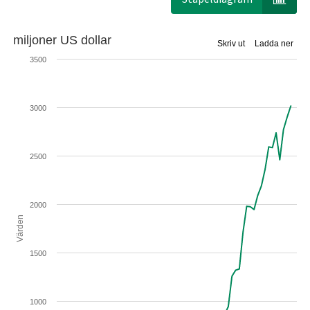
miljoner US dollar
Skriv ut
Ladda ner
3500
3000
2500
2000
Värden
1500
1000