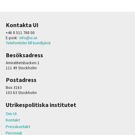
Kontakta UI
+46 8 511 768 00
E-post:
info@ui.se
Telefontider till kundtjänst
Besöksadress
Amiralitetsbacken 1
111 49 Stockholm
Postadress
Box 3163
103 63 Stockholm
Utrikespolitiska institutet
Om UI
Kontakt
Presskontakt
Personal