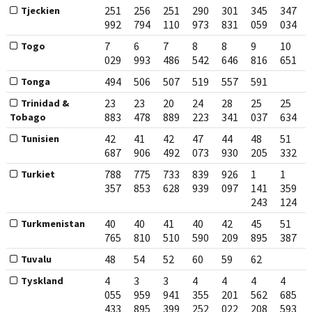
251
256
251
290
301
345
347
Tjeckien
992
794
110
973
831
059
034
7
6
7
8
8
9
10
Togo
029
993
486
542
646
816
651
494
506
507
519
557
591
Tonga
23
23
20
24
28
25
25
Trinidad &
883
478
889
223
341
037
634
Tobago
42
41
42
47
44
48
51
Tunisien
687
906
492
073
930
205
332
788
775
733
839
926
1
1
Turkiet
357
853
628
939
097
141
359
243
124
40
40
41
40
42
45
51
Turkmenistan
765
810
510
590
209
895
387
48
54
52
60
59
62
Tuvalu
4
3
3
4
4
4
4
Tyskland
055
959
941
355
201
562
685
433
895
399
252
022
208
593