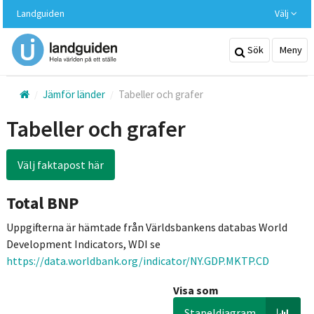
Hoppa
Landguiden
Välj
till
huvudinnehållet
Sök
Meny
Jämför länder
Tabeller och grafer
Tabeller och grafer
Välj faktapost här
Total BNP
Uppgifterna är hämtade från Världsbankens databas World
Development Indicators, WDI se
https://data.worldbank.org/indicator/NY.GDP.MKTP.CD
Visa som
Stapeldiagram