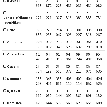
2
2
3
3
4
3
3
Burundi
913
872
228
436
036
431
082
2
2
2
2
2
2
2
221
221
327
516
383
555
751
Centralafrikanska
republiken
295
278
254
315
301
335
330
Chile
858
285
042
326
227
518
267
334
323
270
318
345
366
418
Colombia
198
032
348
525
632
292
818
62
64
62
64
69
86
95
Costa Rica
420
418
396
961
244
498
350
25
26
25
30
31
35
37
Cypern
754
197
555
373
218
075
635
355
345
355
406
400
404
424
Danmark
293
401
631
110
114
652
525
2
3
3
3
3
3
4
Djibouti
913
089
144
393
563
898
152
628
644
529
563
623
659
689
Dominica